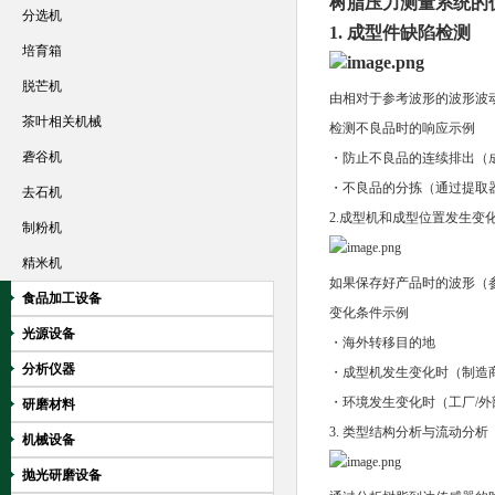
树脂压力测量系统的
分选机
1. 成型件缺陷检测
培育箱
脱芒机
由相对于参考波形的波形波
茶叶相关机械
检测不良品时的响应示例
砻谷机
・防止不良品的连续排出（
・不良品的分拣（通过提取
去石机
2.成型机和成型位置发生变
制粉机
精米机
如果保存好产品时的波形（
食品加工设备
变化条件示例
光源设备
・海外转移目的地
分析仪器
・成型机发生变化时（制造
・环境发生变化时（工厂/外
研磨材料
3. 类型结构分析与流动分析
机械设备
抛光研磨设备