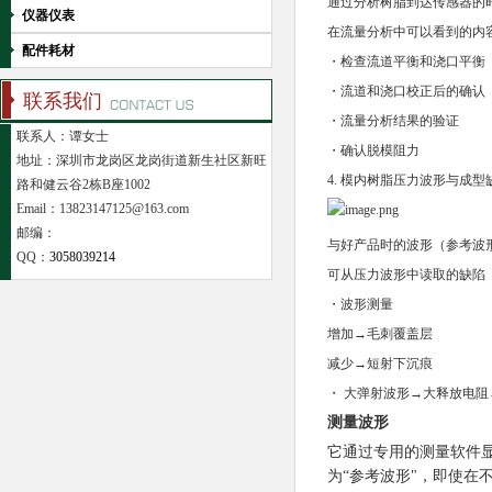
通过分析树脂到达传感器的
仪器仪表
在流量分析中可以看到的内
配件耗材
・检查流道平衡和浇口平衡
・流道和浇口校正后的确认
联系我们
・流量分析结果的验证
联系人：谭女士
・确认脱模阻力
地址：深圳市龙岗区龙岗街道新生社区新旺
4. 模内树脂压力波形与成
路和健云谷2栋B座1002
Email：13823147125@163.com
邮编：
与好产品时的波形（参考波
QQ：
3058039214
可从压力波形中读取的缺陷
・波形测量
增加→毛刺覆盖层
减少→短射下沉痕
・ 大弹射波形→大释放电阻
测量波形
它通过专用的测量软件
为“参考波形"，即使在