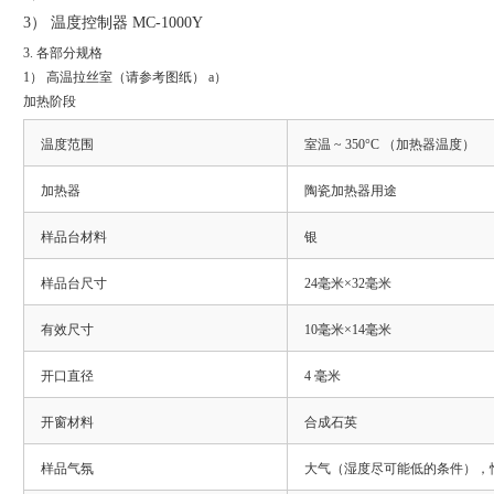
3） 温度控制器 MC-1000Y
3. 各部分规格
1） 高温拉丝室（请参考图纸） a）
加热阶段
温度范围
室温 ~ 350°C （加热器温度）
加热器
陶瓷加热器用途
样品台材料
银
样品台尺寸
24毫米×32毫米
有效尺寸
10毫米×14毫米
开口直径
4 毫米
开窗材料
合成石英
样品气氛
大气（湿度尽可能低的条件），