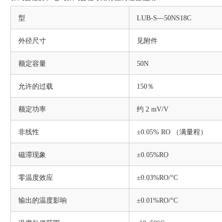
型
LUB-S―50NS18C
外径尺寸
见附件
额定容量
50N
允许的过载
150％
额定功率
约 2 mV/V
非线性
±0.05% RO （满量程）
磁滞现象
±0.05%RO
零温度效应
±0.03%RO/°C
输出的温度影响
±0.01%RO/°C