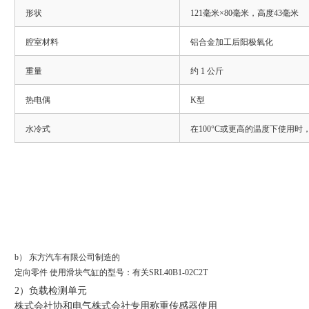
形状
121毫米×80毫米，高度43毫米
腔室材料
铝合金加工后阳极氧化
重量
约 1 公斤
热电偶
K型
水冷式
在100°C或更高的温度下使用
b） 东方汽车有限公司制造的
定向零件 使用滑块气缸的型号：有关SRL40B1-02C2T
2）负载检测单元
株式会社协和电气株式会社专用称重传感器使用