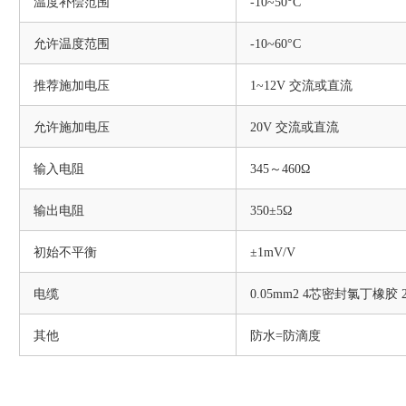
温度补偿范围
-10~50°C
允许温度范围
-10~60°C
推荐施加电压
1~12V 交流或直流
允许施加电压
20V 交流或直流
输入电阻
345～460Ω
输出电阻
350±5Ω
初始不平衡
±1mV/V
电缆
0.05mm2 4芯密封氯丁橡胶 
其他
防水=防滴度