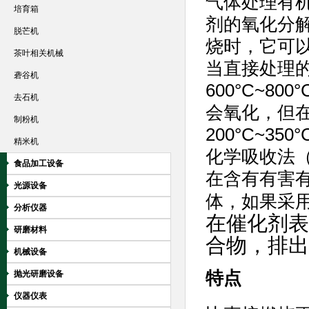
气体处理有
培育箱
剂的氧化分
脱芒机
烧时，它可
茶叶相关机械
当直接处理
砻谷机
600°C~8
去石机
会氧化，但
制粉机
200°C~
精米机
化学吸收法
食品加工设备
在含有有害
光源设备
体，如果采
分析仪器
在催化剂表
研磨材料
合物，排出
机械设备
特点
抛光研磨设备
仪器仪表