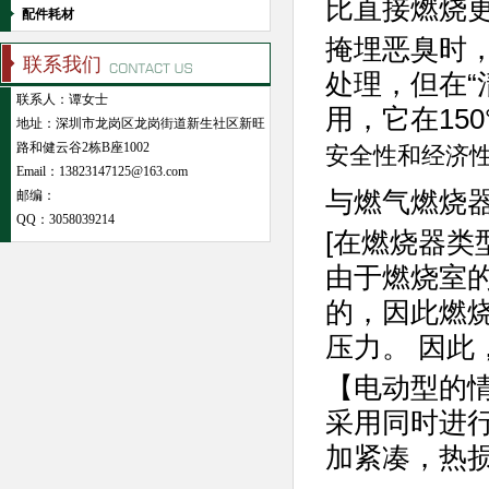
比直接燃烧
配件耗材
掩埋恶臭时，
联系我们
处理，但在“
联系人：谭女士
用，它在15
地址：深圳市龙岗区龙岗街道新生社区新旺
路和健云谷2栋B座1002
安全性和经济
Email：13823147125@163.com
与燃气燃烧
邮编：
QQ：
3058039214
[在燃烧器类
由于燃烧室
的，因此燃
压力。 因
【电动型的
采用同时进
加紧凑，热