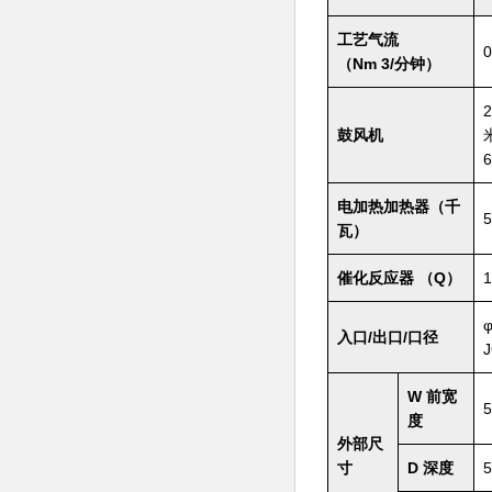
工艺气流
0
（Nm 3/分钟）
鼓风机
电加热加热器（千
5
瓦）
催化反应器 （Q）
1
入口/出口/口径
W 前宽
5
度
外部尺
寸
D 深度
5