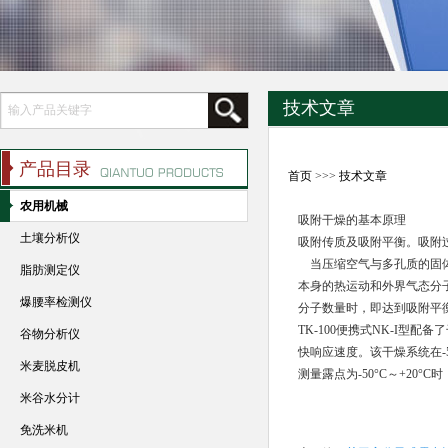
技术文章
产品目录
首页
>>>
技术文章
农用机械
吸附干燥的基本原理
土壤分析仪
吸附传质及吸附平衡。吸附
当压缩空气与多孔质的固体
脂肪测定仪
本身的热运动和外界气态分
爆腰率检测仪
分子数量时，即达到吸附平
TK-100便携式NK-I
谷物分析仪
快响应速度。该干燥系统在-
米麦脱皮机
测量露点为-50°C～+20°
米谷水分计
免洗米机