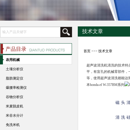
技术文章
产品目录
首页
>>>
技术文章
农用机械
超声波清洗机清洗的技术特
土壤分析仪
平，有盲孔的机械零部件，
等，使用超声波清洗都能达
脂肪测定仪
本honda-el W-357BM系列
爆腰率检测仪
谷物分析仪
磁头
米麦脱皮机
米谷水分计
清洗
免洗米机