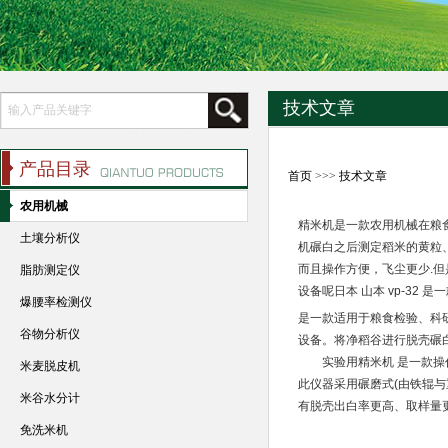
技术文章
产品目录
首页
>>>
技术文章
农用机械
精米机是一款农用机械在粮
土壤分析仪
机碾白之后测定稻米的黄粒
而且操作方便，飞尘更少.但
脂肪测定仪
设备呢日本 山本 vp-32 
爆腰率检测仪
是一款适用于粮食检验、科
谷物分析仪
设备。
将净稻谷进行脱壳碾
　　实验用精米机 是一款
米麦脱皮机
此仪器采用碾磨式(由铁辊与
米谷水分计
有脱壳出白率更高、取样量
免洗米机