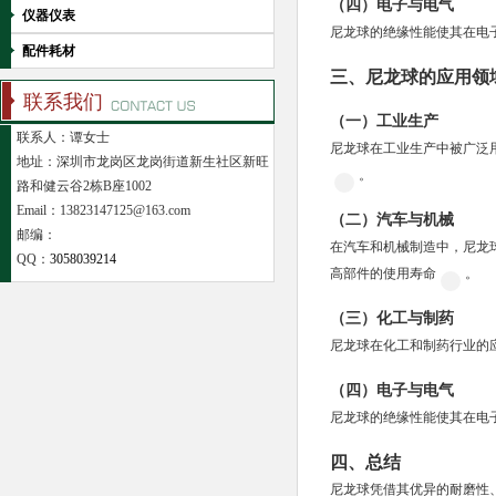
（四）电子与电气
仪器仪表
尼龙球的绝缘性能使其在电
配件耗材
三、尼龙球的应用领
联系我们
（一）工业生产
联系人：谭女士
尼龙球在工业生产中被广泛
地址：深圳市龙岗区龙岗街道新生社区新旺
。
路和健云谷2栋B座1002
Email：13823147125@163.com
（二）汽车与机械
邮编：
在汽车和机械制造中，尼龙
QQ：
3058039214
高部件的使用寿命
。
（三）化工与制药
尼龙球在化工和制药行业的
（四）电子与电气
尼龙球的绝缘性能使其在电
四、总结
尼龙球凭借其优异的耐磨性