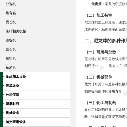
低密度
：尼龙的密度较低（
分选机
培育箱
（二）加工特性
脱芒机
尼龙球的加工精度高，通常
球体的尺寸精度和表面光洁
茶叶相关机械
二、尼龙球的多种作
砻谷机
去石机
（一）研磨与分散
制粉机
尼龙球在研磨和分散领域应
制药行业
。例如，在湿
精米机
食品加工设备
（二）机械部件
尼龙球可用于制造各种机械
光源设备
损并提高部件的使用寿命
分析仪器
（三）化工与制药
研磨材料
在化工和制药行业，尼龙球
机械设备
酸、强碱等恶劣环境下稳定
抛光研磨设备