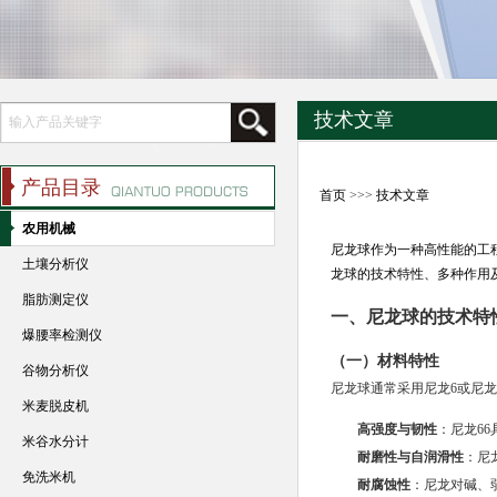
技术文章
产品目录
首页
>>>
技术文章
农用机械
尼龙球作为一种高性能的工
土壤分析仪
龙球的技术特性、多种作用
脂肪测定仪
一、尼龙球的技术特
爆腰率检测仪
（一）材料特性
谷物分析仪
尼龙球通常采用尼龙6或尼龙
米麦脱皮机
高强度与韧性
：尼龙6
米谷水分计
耐磨性与自润滑性
：尼
免洗米机
耐腐蚀性
：尼龙对碱、