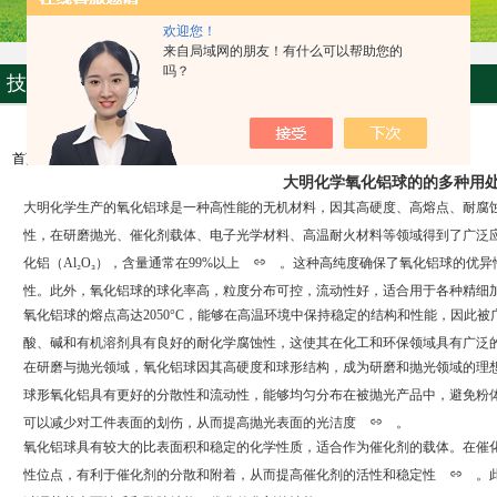
欢迎您！
来自局域网的朋友！有什么可以帮助您的
吗？
技术文章
首页
>>>
技术文章
大明化学氧化铝球的的多种用
大明化学生产的氧化铝球是一种高性能的无机材料，因其高硬度、高熔点、耐腐
性，在研磨抛光、催化剂载体、电子光学材料、高温耐火材料等领域得到了广泛
化铝（Al₂O₃），含量通常在99%以上
。这种高纯度确保了氧化铝球的优异
性。此外，氧化铝球的球化率高，粒度分布可控，流动性好，适合用于各种精细
氧化铝球的熔点高达2050°C，能够在高温环境中保持稳定的结构和性能，因此
酸、碱和有机溶剂具有良好的耐化学腐蚀性，这使其在化工和环保领域具有广泛
在研磨与抛光领域，氧化铝球因其高硬度和球形结构，成为研磨和抛光领域的理
球形氧化铝具有更好的分散性和流动性，能够均匀分布在被抛光产品中，避免粉
可以减少对工件表面的划伤，从而提高抛光表面的光洁度
。
氧化铝球具有较大的比表面积和稳定的化学性质，适合作为催化剂的载体。在催
性位点，有利于催化剂的分散和附着，从而提高催化剂的活性和稳定性
。