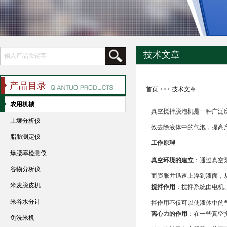
技术文章
产品目录
首页
>>>
技术文章
农用机械
真空搅拌脱泡机是一种广泛
土壤分析仪
效去除液体中的气泡，提高
脂肪测定仪
工作原理
爆腰率检测仪
真空环境的建立
：通过真空
谷物分析仪
而膨胀并迅速上浮到液面，
米麦脱皮机
搅拌作用
：搅拌系统由电机
米谷水分计
拌作用不仅可以使液体中的
离心力的作用
：在一些真空
免洗米机