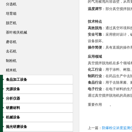
的气泡被甩向容器壁，从而
分选机
温度调节
：部分真空搅拌脱
培育箱
技术特点
脱芒机
高效脱泡
：通过真空环境和
茶叶相关机械
安全可靠
：采用密封设计，
设备损坏。
砻谷机
操作简便
：具有直观的操作
去石机
应用领域
制粉机
真空搅拌脱泡机在多个领域
化工行业
：用于涂料、树脂
精米机
制药行业
：在药品生产中去
食品加工设备
食品行业
：用于去除果酱、
光源设备
电子行业
：在电子材料的生
通过真空搅拌脱泡机的高效
分析仪器
重要作用
。
研磨材料
机械设备
抛光研磨设备
上一篇：
防爆粉尘浓度监测