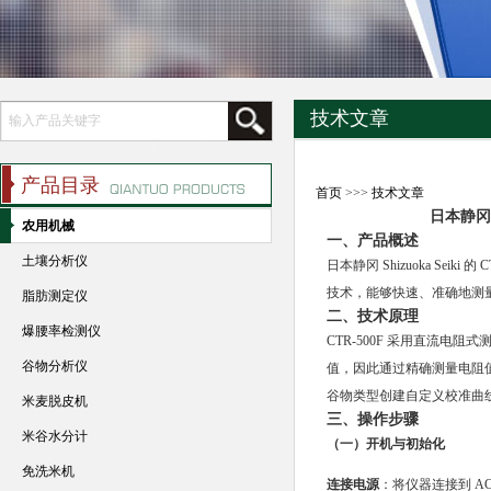
技术文章
产品目录
首页
>>>
技术文章
日本静冈 
农用机械
一、产品概述
土壤分析仪
日本静冈 Shizuoka S
技术，能够快速、准确地测
脂肪测定仪
二、技术原理
爆腰率检测仪
CTR-500F 采用直流
谷物分析仪
值，因此通过精确测量电阻
谷物类型创建自定义校准曲
米麦脱皮机
三、操作步骤
米谷水分计
（一）开机与初始化
免洗米机
连接电源
：将仪器连接到 AC10