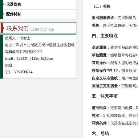
仪器仪表
（五）关机
配件耗材
退出测量模式
：完成测量后
关机
：按下电源按钮，关闭
联系我们
四、主要特点
联系人：谭女士
地址：深圳市龙岗区龙岗街道新生社区新旺
高速测量
：新增水稻高速模
路和健云谷2栋B座1002
单粒测量
：能够显示每粒谷
Email：13823147125@163.com
直观操作
：配备大型彩色液
邮编：
数据保存与打印
：测量数据可
QQ：
3058039214
自定义校准曲线
：用户可创
高湿度范围测量
：可测量高达
五、注意事项
清洁电极
：定期清洁电极，
校准
：定期校准仪器，特别
环境条件
：仪器应在规定的
六、总结