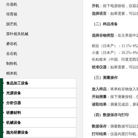
分选机
开机
：按下电源按钮，仪器
选择语言
：如果需要，可以
培育箱
脱芒机
（二）样品准备
茶叶相关机械
选择谷物类型
：在主界面中
砻谷机
稻谷（日本产）：11.1%~约2
小麦（日本产）：10.2%~约4
去石机
长粒糙米（中国、印度尼西亚产
制粉机
校准仪器
：如果需要，可以
精米机
（三）测量操作
食品加工设备
放入样品
：将单粒谷物放入
光源设备
开始测量
：按下测量按钮，
分析仪器
读取结果
：测量完成后，屏
研磨材料
（四）数据保存与打印
机械设备
数据保存
：测量数据可以以文
抛光研磨设备
打印结果
：仪器内置打印机