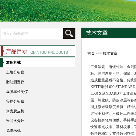
技术文章
产品目录
首页
>>>
技术文章
农用机械
工业涂装、电镀处理、金属
土壤分析仪
标。涂层厚度不均、偏薄、
造成批量品质不合格。传统
脂肪测定仪
KETT凯特L600 STA
爆腰率检测仪
L600 STANDARD
层、氧化膜、防腐涂层等各
谷物分析仪
捕捉微米级厚度差值，精准
米麦脱皮机
过程不划伤、不破坏工件表
设备机身轻薄便携、手持手
米谷水分计
快速零点校准、基材校准，
免洗米机
数快速稳定，支持数据存储