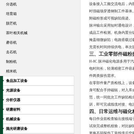
设备接入工频交流电后，内
分选机
时强磁场穿透钢制工件基体
培育箱
附磁粉形成可视缺陷痕迹。
脱芒机
脉冲输出采用短时通电设计
成品工件检测。机身内置分
茶叶相关机械
掩盖细微缺陷；电路搭载过
砻谷机
无需长时间持续供电，单次
去石机
三、工业零部件磁粉
H-8C 脉冲磁化电源多用
制粉机
电时间长，轻薄精密工件容
精米机
件两类探伤需求。
食品加工设备
在零部件量产质检线上，设
身可配合手持磁轭，对入库
光源设备
范，统一同批次工件缺陷检
分析仪器
训，即可完成线缆对接、电
研磨材料
四、日常运维与磁化
每日作业前检查输出接线端
机械设备
试块完成整机校验，对比缺
抛光研磨设备
更换不同探伤工装线缆后空