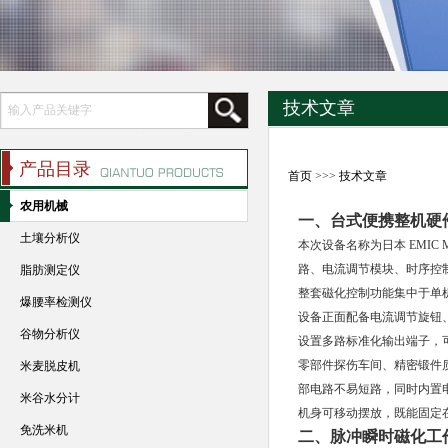
技术文章
产品目录
首页
>>>
技术文章
农用机械
一、台式便携整机硬
土壤分析仪
本次设备名称为日本 EMIC
路、电流调节模块、时序控
脂肪测定仪
整套磁化控制功能集中于单
爆腰率检测仪
设备正面配备电流调节旋钮
谷物分析仪
设置多路标准化输出端子，
零部件探伤车间、精密锻件
米麦脱皮机
部电路不易短路，同时内置
米谷水分计
机身可移动摆放，既能固定
免洗米机
二、脉冲瞬时磁化工