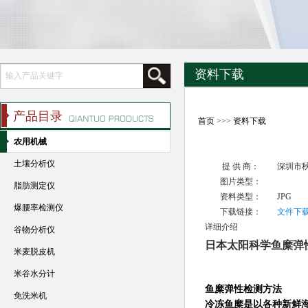
资料下载
产品目录
首页
>>>
资料下载
农用机械
土壤分析仪
提 供 商：
深圳市
图片类型：
脂肪测定仪
资料类型：
JPG
爆腰率检测仪
下载链接：
文件下
详细介绍
谷物分析仪
日本太阳科学鱼糜弹性仪
米麦脱皮机
米谷水分计
鱼糜弹性检测方法
免洗米机
冷冻鱼糜是以各种新鲜