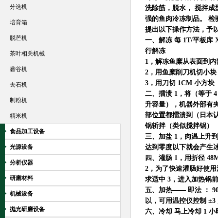
分选机
洗除筋，脱水， 搅拌成
强的鱼肉冷冻制品。 检验
培育箱
提出以下操作方法，予
脱芒机
一、解冻 每 1T/平板库 
行解冻
茶叶相关机械
1，解冻鱼糜从表面到内
砻谷机
2，用鱼糜削刀机切小块
3，用刀切 1CM 小方块
去石机
二、擂溃 1，将（等于 
制粉机
升容量），机器外部有夹
部位置都擂溃到（日本认可
精米机
锅斩拌（类似搅拌锅）
食品加工设备
三、加盐 1，肉温上升到
光源设备
达到零度以下就会产生冰结
四、灌肠 1，用折径 48
分析仪器
2，为了快速灌肠好使
研磨材料
求适中 3，进入加热锅
五、加热—— 即法 ： 90
机械设备
以，可用温控仪控制 ±
抛光研磨设备
六、冷却 马上冷却 1 小