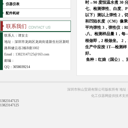
时→90 度恒温水煮 30 
仪器仪表
七、检测弹性、白度、PH 
配件耗材
以下）测以上弹性 2，切
和凹陷长度（CM）像乘就
联系我们
平均弹性 3，弹性仪：RH
八、检测样品量 1，每——
联系人：谭女士
1
根做即，2 根做坐。 2，1
地址：深圳市龙岗区龙岗街道新生社区新旺
生产中应按 1T—检测样
路和健云谷2栋B座1002
好。
Email：13823147125@163.com
鱼种：红娘（国公）、
邮编：
QQ：
3058039214
深圳市秋山贸易有限公司版权所有 地址：
化工仪器网提供技术支
13823147125
13823147125