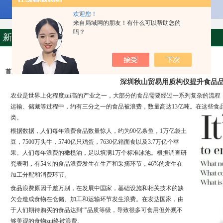
欢迎您！
来自局域网的朋友！有什么可以帮助您的
吗？
新闻中心
首页
>>>
新闻中心
深圳秋山贸易用质构仪提升食品
农业是世界上化程度zui高的产业之一，大部分的食品需要经过一系列复杂的流程
运输、储藏等过程中，约有三分之一的食品被浪费，数量高达13亿吨。在这些食品
类。
根据数据，人们每年浪费食品数量惊人，约为90亿条鱼，1万亿袋土
豆，7500万头牛，5740亿只鸡蛋，7630亿箱面食以及3.7万亿个苹
果。人们每年浪费的橄榄油，足以填满1万个标准泳池。根据调查研
究表明，有54％的食品浪费发生在生产和采摘环节，46%的发生在
加工分配和消费环节。
食品浪费原因千差万别，在发展中国家，基础设施和相关技术的缺
欠会造成食物在仓储、加工和运输环节发生浪费。在发达国家，由
于人们期待购买的食品达到“”品质等级，导致很多可食用但外观不
够美观的食物zui终被浪费。