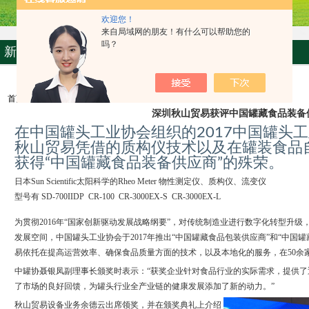
欢迎您！
来自局域网的朋友！有什么可以帮助您的
吗？
新闻中心
首页
>>>
新闻中心
深圳秋山贸易获评中国罐藏食品装备
在中国罐头工业协会组织的2017中国罐头
秋山贸易凭借的质构仪技术以及在罐装食品
获得“中国罐藏食品装备供应商”的殊荣。
日本Sun Scientific太阳科学的Rheo Meter 物性测定仪、质构仪、流变仪
型号有 SD-700IIDP CR-100 CR-3000EX-S CR-3000EX-L
为贯彻2016年“国家创新驱动发展战略纲要”，对传统制造业进行数字化转型升
发展空间，中国罐头工业协会于2017年推出“中国罐藏食品包装供应商”和“中国
易依托在提高运营效率、确保食品质量方面的技术，以及本地化的服务，在50余
中罐协聂银凤副理事长颁奖时表示：“获奖企业针对食品行业的实际需求，提供
了市场的良好回馈，为罐头行业全产业链的健康发展添加了新的动力。”
秋山贸易设备业务余德云出席领奖，并在颁奖典礼上介绍