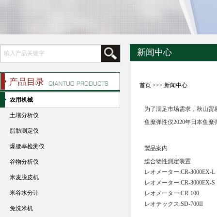
新闻中心
产品目录
首页
>>>
新闻中心
农用机械
为了满足市场需求，秋山贸
土壤分析仪
鱼糜弹性仪2020年日本鱼糜弹
脂肪测定仪
爆腰率检测仪
製品案内
総合物性測定装置
谷物分析仪
レオメーター:CR-3000EX-L
米麦脱皮机
レオメーター:CR-3000EX-S
米谷水分计
レオメーター:CR-100
レオテックス:SD-700II
免洗米机