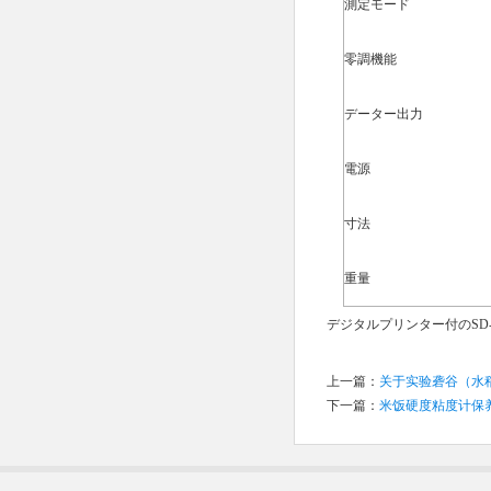
測定モード
零調機能
データー出力
電源
寸法
重量
デジタルプリンター付のSD-7
上一篇：
关于实验砻谷（水
下一篇：
米饭硬度粘度计保