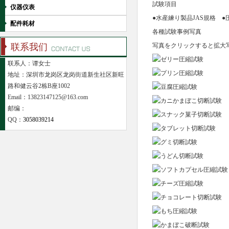
試験項目
仪器仪表
●水産練り製品JAS規格 
配件耗材
各種試験事例写真
联系我们
写真をクリックすると拡大
联系人：谭女士
地址：深圳市龙岗区龙岗街道新生社区新旺
路和健云谷2栋B座1002
Email：13823147125@163.com
邮编：
QQ：
3058039214