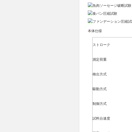
本体仕様
ストローク
測定荷重
検出方式
駆動方式
制御方式
試料台速度