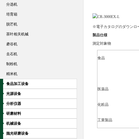
分选机
培育箱
脱芒机
※電子カタログのダウンロ
茶叶相关机械
製品仕様
測定対象物
砻谷机
去石机
食品
制粉机
精米机
食品加工设备
医薬品
光源设备
分析仪器
化粧品
研磨材料
工業製品
机械设备
抛光研磨设备