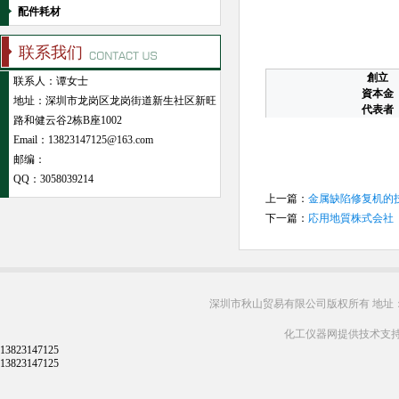
配件耗材
联系我们
創立
联系人：谭女士
資本金
地址：深圳市龙岗区龙岗街道新生社区新旺
代表者
路和健云谷2栋B座1002
Email：13823147125@163.com
邮编：
QQ：
3058039214
上一篇：
金属缺陷修复机的
下一篇：
応用地質株式会社（OY
深圳市秋山贸易有限公司版权所有 地址：
化工仪器网提供技术支
13823147125
13823147125