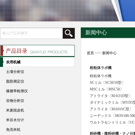
新闻中心
产品目录
首页
>>>
新闻中心
农用机械
粉粒体ラボ機
土壤分析仪
粉粒体ラボ機
脂肪测定仪
SCミル〔SC50/16型〕
MSCミル〔MSC50〕
爆腰率检测仪
アトライタ〔MAO1D型〕
谷物分析仪
ダイナミックミル〔MYD5
アトライタ〔MA01SC型〕
米麦脱皮机
ニーデックス〔MOS100-50
米谷水分计
ウルトラセントリミル〔UC
免洗米机
粉砕機・微粉砕機・ナノ分