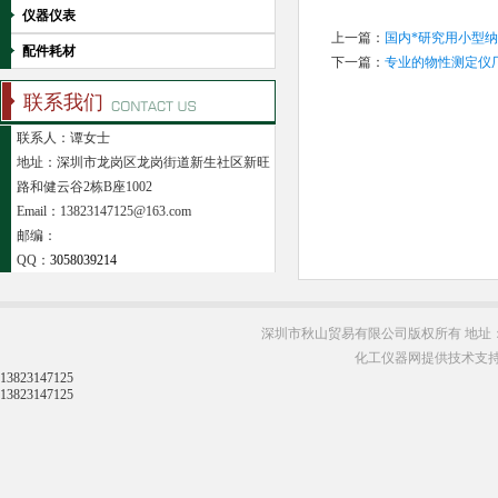
仪器仪表
上一篇：
国内*研究用小型
配件耗材
下一篇：
专业的物性测定仪厂家日
联系我们
联系人：谭女士
地址：深圳市龙岗区龙岗街道新生社区新旺
路和健云谷2栋B座1002
Email：13823147125@163.com
邮编：
QQ：
3058039214
深圳市秋山贸易有限公司版权所有 地址：
化工仪器网提供技术支
13823147125
13823147125