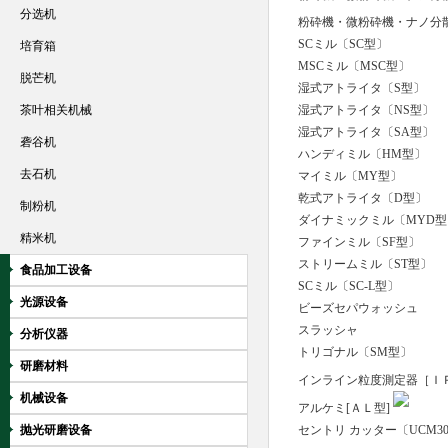
分选机
粉砕機・微粉砕機・ナノ分
SCミル〔SC型〕
培育箱
MSCミル〔MSC型〕
脱芒机
湿式アトライタ〔S型〕
茶叶相关机械
湿式アトライタ〔NS型〕
湿式アトライタ〔SA型〕
砻谷机
ハンディミル〔HM型〕
去石机
マイミル〔MY型〕
乾式アトライタ〔D型〕
制粉机
ダイナミックミル〔MYD型
精米机
ファインミル〔SF型〕
ストリームミル〔ST型〕
食品加工设备
SCミル〔SC-L型〕
光源设备
ビーズセパウォッシュ
スラッシャ
分析仪器
トリゴナル〔SM型〕
研磨材料
インライン粒度測定器［ＩＰ
机械设备
アルケミ[ＡＬ型]
抛光研磨设备
セントリ カッター〔UCM3