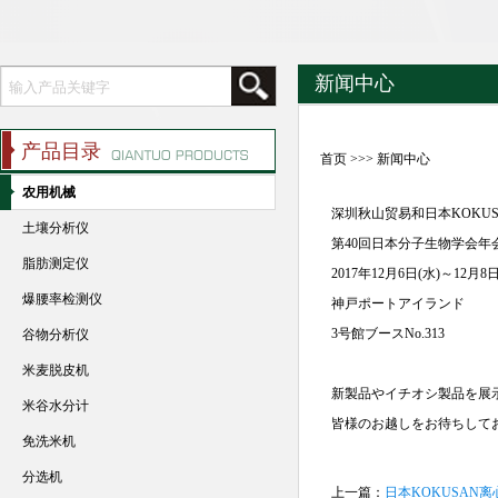
新闻中心
产品目录
首页
>>>
新闻中心
农用机械
深圳秋山贸易和日本KOKUSA
土壤分析仪
第40回日本分子生物学会年会「C
脂肪测定仪
2017年12月6日(水)～12月8日
爆腰率检测仪
神戸ポートアイランド
3号館ブースNo.313
谷物分析仪
米麦脱皮机
新製品やイチオシ製品を展
米谷水分计
皆様のお越しをお待ちして
免洗米机
分选机
上一篇：
日本KOKUSAN