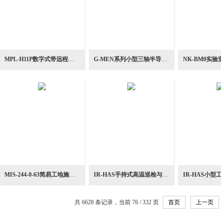
MPL-H11P数字式带远程操作无线切换地下管线探测仪
G-MEN系列小型三轴半导体设备加速度撞击数据记录器
MIS-244-0-63简易工地施工管理用支撑力测定器
IR-HAS手持式高温巡检与工艺温度验证测量温度仪
共 6628 条记录，当前 76 / 332 页
首页
上一页