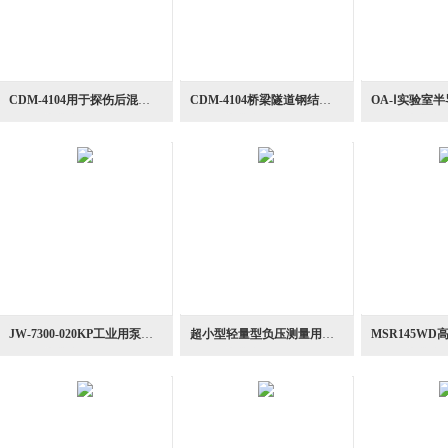
CDM-4104用于探伤后混凝土裂缝深度验收深度计
CDM-4104桥梁隧道钢结构现场测量电位差裂深度计
JW-7300-020KP工业用泵压缩机低压侧监控压力检测器
超小型轻量型负压测量用耐腐蚀压力传感器