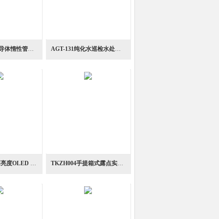
OA-Ⅰ实验室半导体惰性管线测量型氧气高浓度计
AGT-131纯化水巡检水处理除菌银离子测定器
MSR145WD高亮度OLED 显示运输监测长时间离线记录仪
TKZH004手提箱式露点实验室露点测量单元