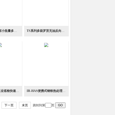
NK-BM0实验室小批量多用途混合球磨机粉碎机
TS系列多级罗茨无油反向扩散结构干式真空泵
IR-HAS小型工业巡检快速瞄准读数记录红外温度仪
IR-HAS便携式钢铁热处理现场测量用手持红外温度仪
下一页
末页
跳转到第
页