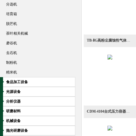
分选机
培育箱
脱芒机
茶叶相关机械
TB-ⅡG高粉尘腐蚀性气体在线测氧抽吸装置
砻谷机
去石机
制粉机
精米机
食品加工设备
光源设备
分析仪器
研磨材料
CDM-4104台式压力容器快速测定裂缝深度测量计
机械设备
抛光研磨设备