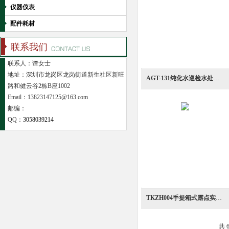
仪器仪表
配件耗材
联系我们
联系人：谭女士
地址：深圳市龙岗区龙岗街道新生社区新旺
AGT-131纯化水巡检水处理除菌银离子测定器
路和健云谷2栋B座1002
Email：13823147125@163.com
邮编：
QQ：
3058039214
TKZH004手提箱式露点实验室露点测量单元
共 